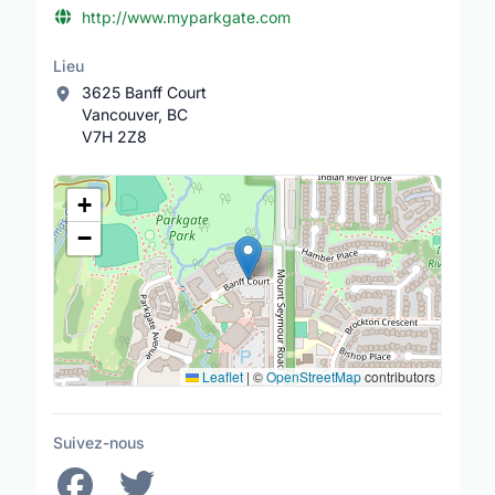
http://www.myparkgate.com
Lieu
3625 Banff Court
Vancouver, BC
V7H 2Z8
Lieu
+
−
Leaflet
|
©
OpenStreetMap
contributors
Suivez-nous