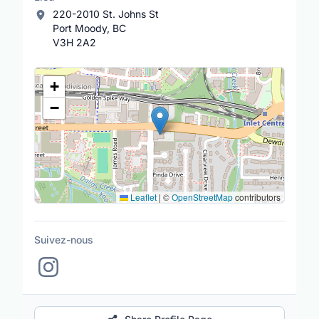
220-2010 St. Johns St
Port Moody, BC
V3H 2A2
Lieu
+
−
Leaflet
|
©
OpenStreetMap
contributors
Suivez-nous